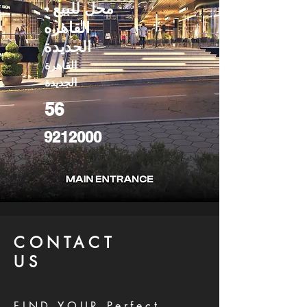
محل للبيع -
القاهره
الجديدة
القاهرة
الجديدة
56
9212000
CONTACT
US
FIND YOUR Perfect