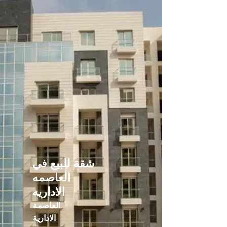
شقة للبيع في
العاصمه
الاداريه
العاصمة
الادارية