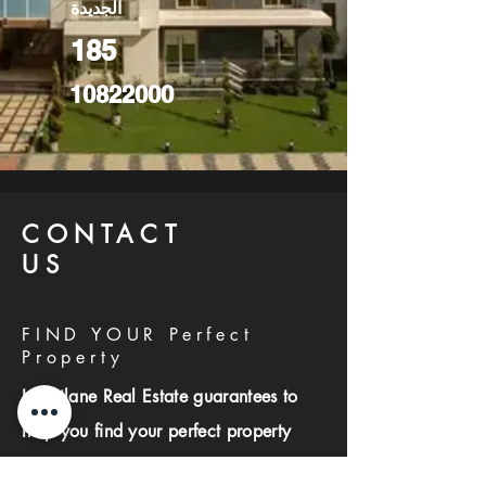
الجديدة
185
10822000
CONTACT
US
FIND YOUR Perfect
Property
Investlane Real Estate guarantees to
help you find your perfect property
quickly and efficiently. With our expert