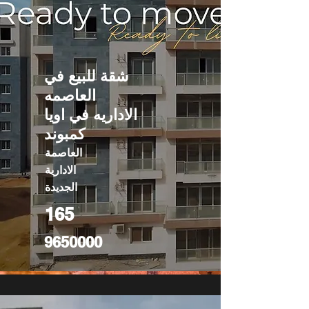
شقة للبيع في
العاصمه
الاداريه في اويا
كمبوند
العاصمة
الادارية
الجديدة
165
9650000