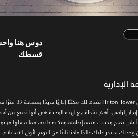
دوس هنا واح
قسطك
 الإدارية
امتلك قمة الاستثمار المضمون في wer
 إيجار إلزامي. أهم نقطة بيع لهذه الوحدة هي أنها تجمع بين أف
لى يمنح وحدتك قيمة إضافية ومكانة خاصة، مما يجعلها مرغوبة دا
 وحدتك ستدر عليك عائدًا ماديًا ثابتًا من اليوم الأول للاستلام