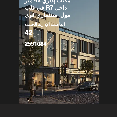
مكتب إداري 42 متر
في قلب R7 داخل
مول استثماري قوي
العاصمة الإدارية الجديدة
42
2591084