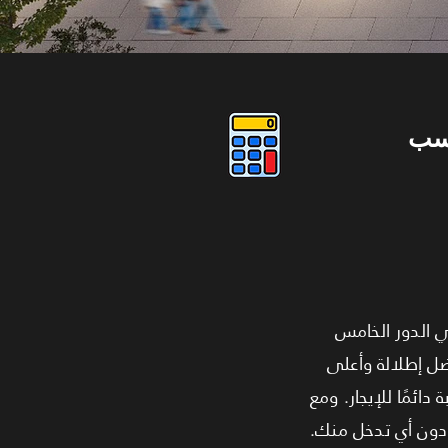
سب
Triton To! نقدم لك مكتبًا إداريًا فريدًا بمساحة 39 مترًا في الدور الخامس
ضل إطلالة وأعلى
ئمًا للإيجار. ومع
، دون أي تدخل منك.