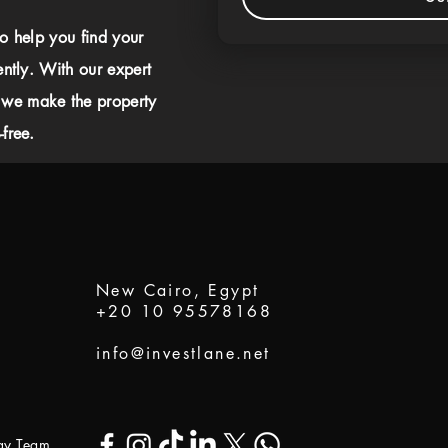
to help you find your
ently. With our expert
 we make the property
free.
New Cairo, Egypt
+20 10 95578168
info@investlane.net
ogy Team