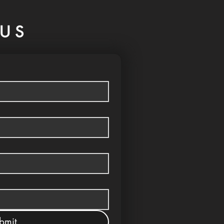
US
bmit