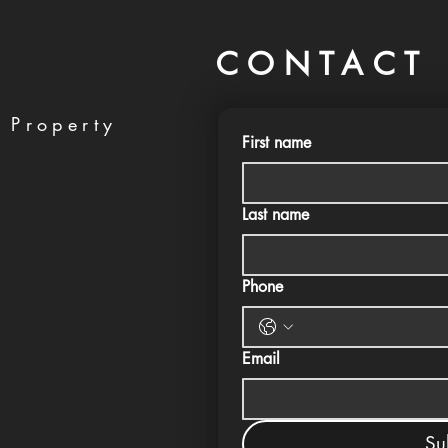
CONTACT 
 Property
First name
Last name
Phone
Email
Su