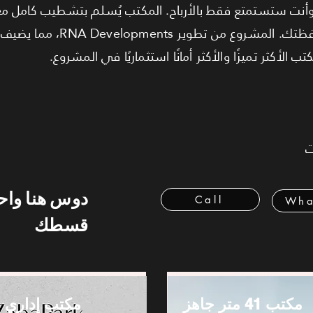
نت ستستمتع فقط بالأرباح. المكتب يُسلم بتشطيب كامل مع 
ليكون أصلًا استثماريًا فاخرًا في محفظت
 الأكثر تميزًا والأكثر أمانًا استثماريًا في المشروع.
ت
دوس هنا وا
Call
Wha
قسطك
مكتب 41 متر جاهز
مكتب إداري ل