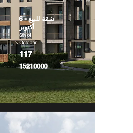
شقة للبيع - 6
أكتوبر
6th of
October
117
15210000