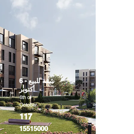
شقة للبيع - 6
أكتوبر
6th of
October
117
15515000