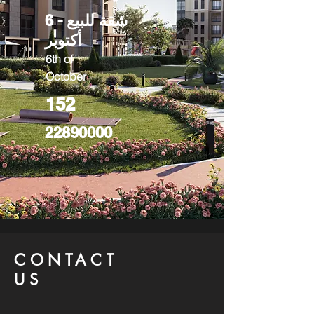
شقة للبيع - 6
أكتوبر
6th of
October
152
22890000
CONTACT
US