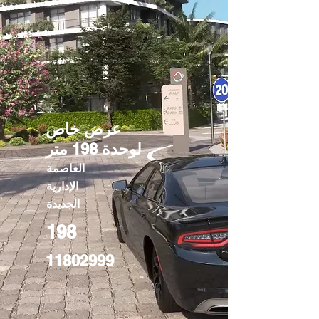
عرض خاص
لوحدة 198 متر
العاصمة
الإدارية
الجديدة
198
11802999