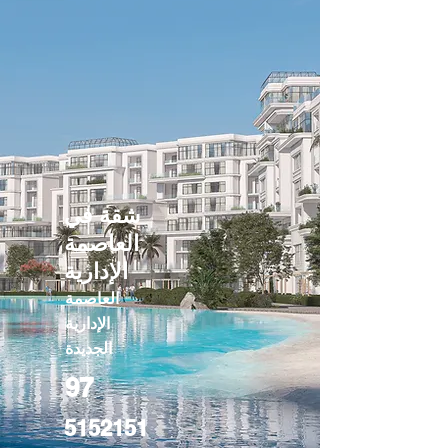
شقة في
العاصمة
الإدارية
العاصمة
الإدارية
الجديدة
97
5152151