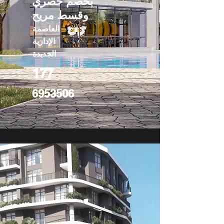
بخصم حصري
وقسط مريح
العاصمة
الإدارية
الجديدة
177
6953506