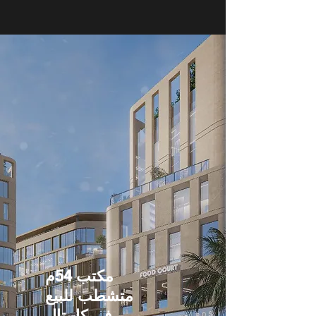
مكتب 54م
متشطب للبيع
في كابيتال