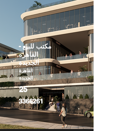
مكتب للبيع -
القاهره
الجديدة
القاهرة
الجديدة
25
3366261