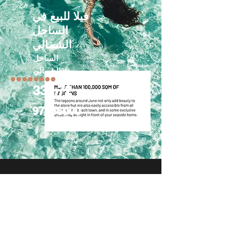
فيلا للبيع في
الساحل
الشمالي
الساحل
الشمالي
331.72
97056000