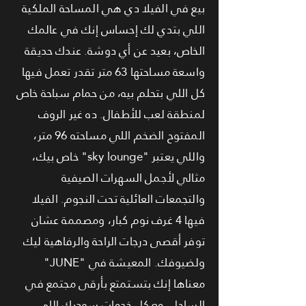
بيع في الفيلا دي هي المساحة الملكية
اللي بتدي لك إحساس إنك في عالمك
الخاص، بعيد عن أي دوشة. عندك حديقة
واسعة مساحتها 63 متر تقدر تعمل فيها
كل اللي بتحلم بيه، من حمام سباحة خاص
لمنطقة لعب للأطفال. ده غير الروف
المفتوح الضخم اللي مساحته 96 متر،
واللي يعتبر "sky lounge" خاص بيك،
مثالي لأجمل السهرات الصيفية
والتجمعات العائلية تحت النجوم. الفيلا
فيها 4 غرف نوم كبار، ومصممة عشان
توفر أقصى درجات الراحة والرفاهية ليك
ولضيوفك. المعيشة في "JUNE"
معناها إنك بتستمتع بأرقى مجتمع في
الساحل، مع كل خدمات سوديك اللي