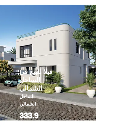
فيلا للبيع في
الساحل
الشمالي
الساحل
الشمالي
333.9
169594000