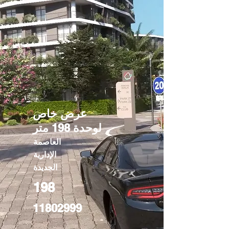
عرض خاص
لوحدة 198 متر
العاصمة
الإدارية
الجديدة
198
11802999