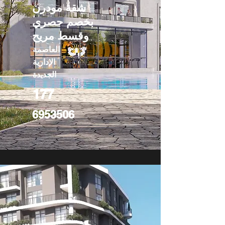
شقة مودرن
بخصم حصري
وقسط مريح
العاصمة
الإدارية
الجديدة
177
6953506