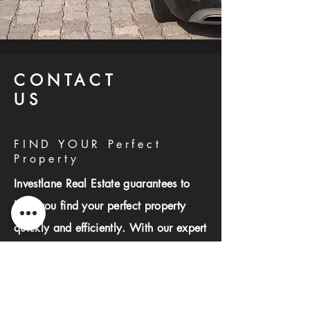
CONTACT
US
FIND YOUR Perfect
Property
Investlane Real Estate guarantees to
help you find your perfect property
quickly and efficiently. With our expert
team and personalized approach, we
make the property search process
seamless and stress-free.