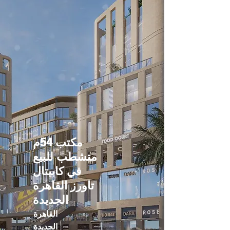
مكتب 54م
متشطب للبيع
في كابيتال
تاورز القاهرة
الجديدة
القاهرة
الجديدة