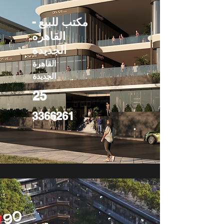
مكتب للبيع -
القاهره
الجديدة
القاهرة
الجديدة
25
3366261