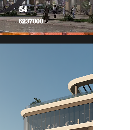
54
6237000