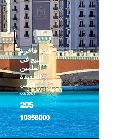
شقة فاخرة
للبيع في
العلمين
الجديدة
العلمين
الجديدة
205
10358000