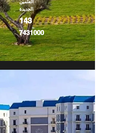
العلمين
الجديدة
143
7431000