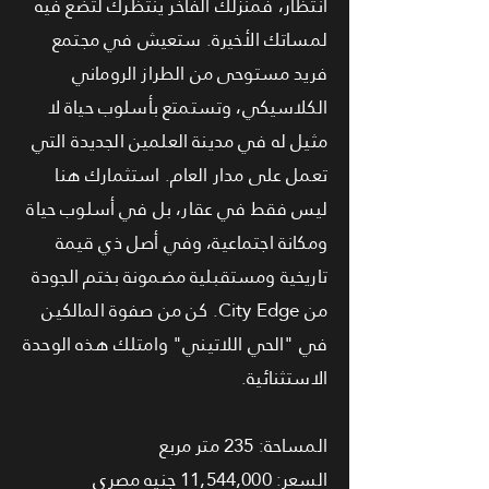
انتظار، فمنزلك الفاخر ينتظرك لتضع فيه
لمساتك الأخيرة. ستعيش في مجتمع
فريد مستوحى من الطراز الروماني
الكلاسيكي، وتستمتع بأسلوب حياة لا
مثيل له في مدينة العلمين الجديدة التي
تعمل على مدار العام. استثمارك هنا
ليس فقط في عقار، بل في أسلوب حياة
ومكانة اجتماعية، وفي أصل ذي قيمة
تاريخية ومستقبلية مضمونة بختم الجودة
من City Edge. كن من صفوة المالكين
في "الحي اللاتيني" وامتلك هذه الوحدة
الاستثنائية.
المساحة: 235 متر مربع
السعر: 11,544,000 جنيه مصري