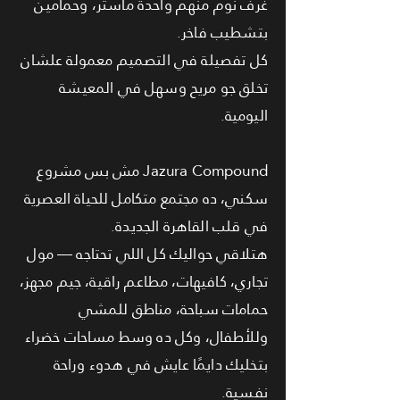
غرف نوم منهم واحدة ماستر، وحمامين
بتشطيب فاخر.
كل تفصيلة في التصميم معمولة علشان
تخلق جو مريح وسهل في المعيشة
اليومية.
Jazura Compound مش بس مشروع
سكني، ده مجتمع متكامل للحياة العصرية
في قلب القاهرة الجديدة.
هتلاقي حواليك كل اللي تحتاجه — مول
تجاري، كافيهات، مطاعم راقية، جيم مجهز،
حمامات سباحة، مناطق للمشي
وللأطفال، وكل ده وسط مساحات خضراء
بتخليك دايمًا عايش في هدوء وراحة
نفسية.