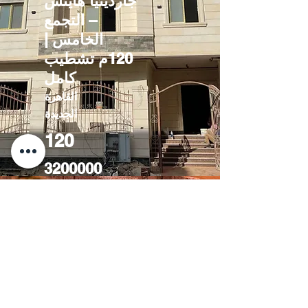
جاردينيا هايتس
– التجمع
الخامس |
120م تشطيب
كامل
القاهرة
الجديدة
120
3200000
CONTACT
US
FIND YOUR Perfect