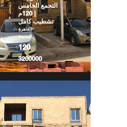
التجمع الخامس
| 120م
تشطيب كامل
القاهرة
الجديدة
120
3200000