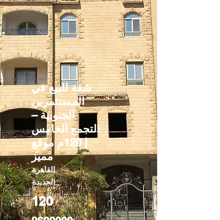
شقة للبيع في
المستثمرين
الجنوبية –
التجمع الخامس
| 120م موقع
مميز
القاهرة
الجديدة
120