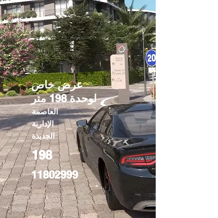
عرض خاص
لوحدة 198 متر
العاصمة
الإدارية
الجديدة
198
11802999