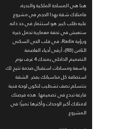
هنا هي المساحة الملكية والندرة،
فامتلاك شقة بهذا الحجم في مشروع
عليه طلب كبير هو استثمار في حد ذاته.
ستعيش في تحفة معمارية تحمل خبرة
ورؤية Radix، في قلب الحي السكني
الثامن (R8)، أرقى أحياء العاصمة.
التصميم الداخلي يمنحك 4 غرف نوم
واسعة ومساحات استقبال ضخمة تتيح لك
استضافة كل مناسباتك بفخر. الشقة
بتتسلم نصف تشطيب لتكون لوحة فنية
فارغة تبدع في تصميمها. هذه فرصتك
لامتلاك أكبر الوحدات وأكثرها تميزًا في
المشروع.