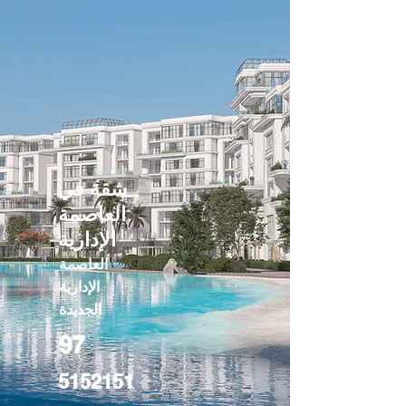
شقة في
العاصمة
الإدارية
العاصمة
الإدارية
الجديدة
97
5152151