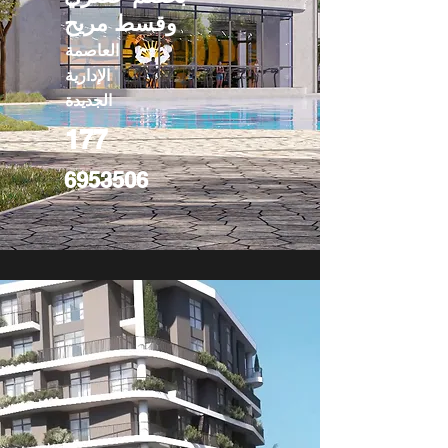
وقسط مريح
العاصمة
الإدارية
الجديدة
177
6953506