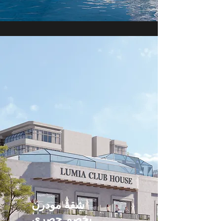
شقة مودرن
بخصم حصري