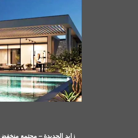
كمبوند Hills of One زايد الجديدة – م