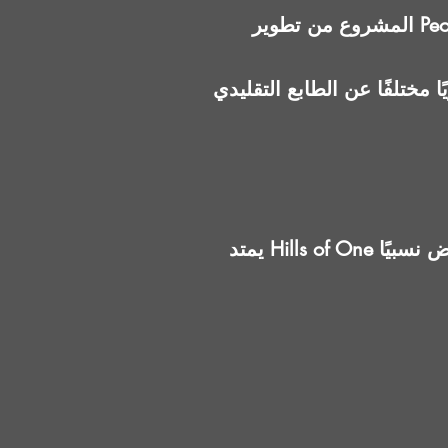
المشروع من تطوير People & Places، وهي شركة تركز على تقديم مجتمعات سكنية بتصميم عصري منخفض
مختلفًا عن الطابع التقليدي
يمتد Hills of One على مساحة 167 فدان، بعدد وحدات إجمالي يقارب 800 وحدة فقط، وهو رقم منخفض نسبيًا