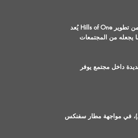
يُعد Hills of One أحد المشروعات السكنية الحديثة في زايد الجديدة من تطوير People & Places. يمتد المشروع
 محدود نسبيًا (حوالي 800 وحدة فقط)، ما يجعله من المجتمعات
ديدة داخل مجتمع يوفر