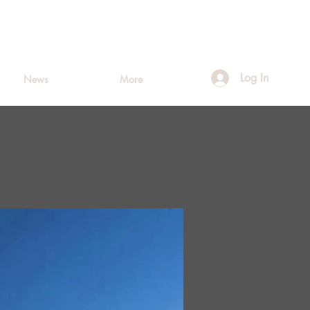
Log In
News
More