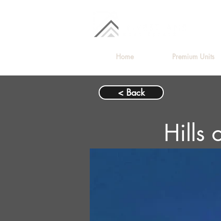
Home
Premium Units
< Back
Hills