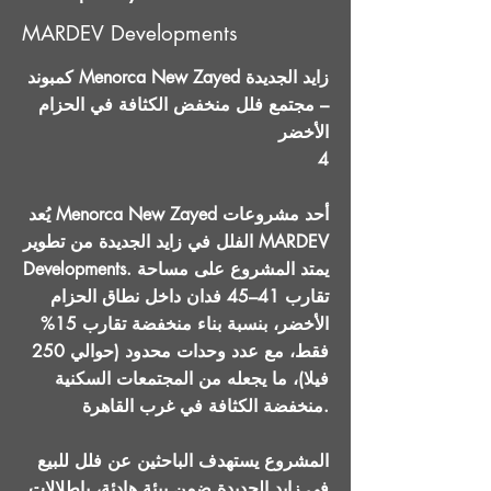
MARDEV Developments
كمبوند Menorca New Zayed زايد الجديدة
– مجتمع فلل منخفض الكثافة في الحزام
الأخضر
4
يُعد Menorca New Zayed أحد مشروعات
الفلل في زايد الجديدة من تطوير MARDEV
Developments. يمتد المشروع على مساحة
تقارب 41–45 فدان داخل نطاق الحزام
الأخضر، بنسبة بناء منخفضة تقارب 15%
فقط، مع عدد وحدات محدود (حوالي 250
فيلا)، ما يجعله من المجتمعات السكنية
منخفضة الكثافة في غرب القاهرة.
المشروع يستهدف الباحثين عن فلل للبيع
في زايد الجديدة ضمن بيئة هادئة، بإطلالات