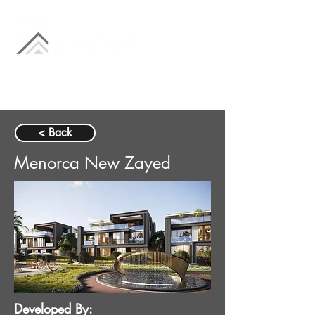
< Back
Menorca New Zayed
Developed By: