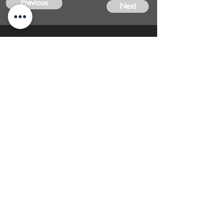
Previous
Next
CONTACT
US
FIND YOUR Perfect
Property
Investlane Real Estate guarantees to
help you find your perfect property
quickly and efficiently. With our expert
team and personalized approach, we
make the property search process
seamless and stress-free.