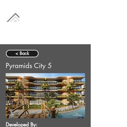
< Back
Pyramids City 5
Developed By: