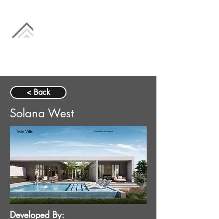
< Back
Solana West
Developed By: