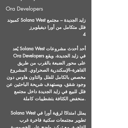
Ora Developers
كمبوند Solana West زايد الجديدة – مجتمع
فلل متكامل من أورا ديفيلوبرز
4
يُعد Solana West أحد أحدث مشروعات
Ora Developers في زايد الجديدة، ويقع
على محور الضبعة بالقرب من طريق
القاهرة–الإسكندرية الصحراوي. المشروع
مخصص بالكامل للفلل والتاون هاوس دون
وجود شقق، ويستهدف شريحة الباحثين عن
فلل للبيع في زايد الجديدة داخل مجتمع
منخفض الكثافة بتشطيبات كاملة.
Solana West يمثل امتدادًا لرؤية أورا في
تطوير مجتمعات سكنية فاخرة غرب
القاهرة، مع تركيز واضح على الخصوصية