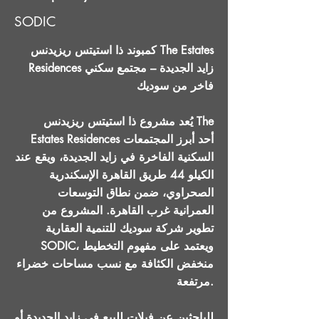
SODIC
كمبوند ذا استيتس ريزيدنس The Estates
Residences زايد الجديدة – مجتمع سكني
فاخر من سوديك
يُعد مشروع ذا استيتس ريزيدنس The
Estates Residences أحد أبرز المجتمعات
السكنية الفاخرة في زايد الجديدة، ويقع عند
الكيلو 44 طريق القاهرة الإسكندرية
الصحراوي، ضمن نطاق التوسعات
العمرانية غرب القاهرة. المشروع من
تطوير شركة سوديك للتنمية العقارية
SODIC، ويعتمد على مفهوم التخطيط
منخفض الكثافة مع نسب مساحات خضراء
مرتفعة.
للباحثين عن فيلات للبيع في زايد الجديدة أو