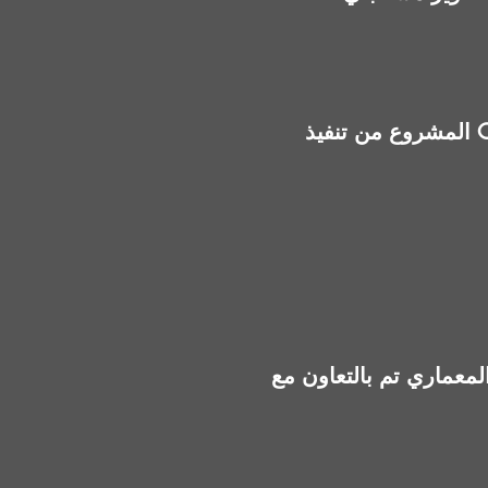
المشروع من تنفيذ Ora Developers، المملوكة لرجل الأعمال نجيب ساويرس، ولها مشروعات داخل مصر
ن مع WATG، وهو مكتب تصميم دولي معروف، ما يعزز الطابع المعماري الحديث