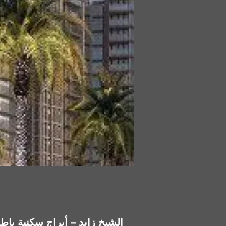
كمبوند Zed Towers الشيخ زايد – أبراج سكنية بإ