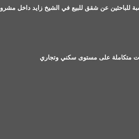
ة للباحثين عن شقق للبيع في الشيخ زايد داخل مشروع جاهز أو شبه جاهز،