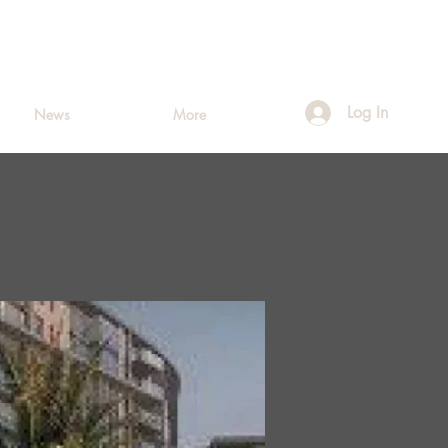
Log In
News
More