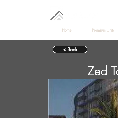
Home
Premium Units
< Back
Zed T