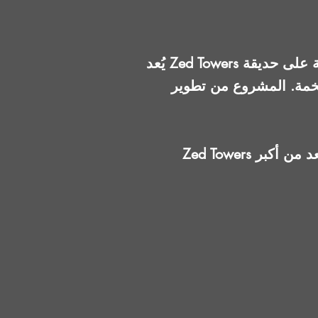
يُعد Zed Towers أحد أبرز المشروعات السكنية في الشيخ زايد، ويقع على شارع النزهة مباشرة بإطلالة على حديقة
ر Ora Developers، ويستهدف الباحثين عن شقق للبيع في الشيخ زايد داخل
Zed Towers يقدم مفهوم الأبراج السكنية متوسطة الارتفاع داخل مدينة قائمة، مع حديقة مركزية تُعد من أكبر