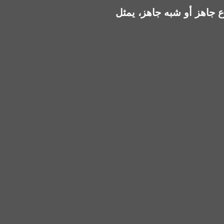
 يمثل Zed Towers خيارًا مناسبًا