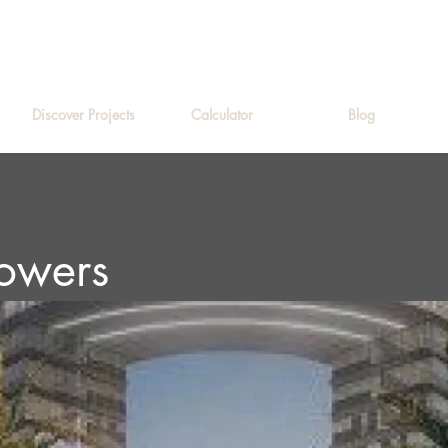
Discover Projects
Calculator
Blog
owers