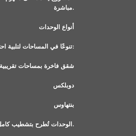
مباشرة.
أنواع الوحدات
يوفر Zed Towers تنوعًا في المساحات لتلبية احتياجات مختلفة:
شقق فاخرة بمساحات تقريبية من 90 إلى 250 مت
دوبلكس
بنتهاوس
الوحدات تُطرح بتشطيب كامل مع تكييفات في مراحل محددة، ما يجعلها مناسبة للسكن الفوري أو التأجير.