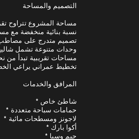
التصميم والمساحة
* مساحة المشروع تتراوح تقريبًا بين 310
* نسبة بنائية منخفضة مع 
* تصميم متدرج على مصاطب ي
* وحدات متنوعة تشمل شالي
* مساحات تقريبية تبدأ من نحو 120 م² وتصل إلى نحو 300 م² و
* تخطيط عمراني يراعي الخ
المرافق والخدمات
* شاطئ خاص
* حمامات سباحة متعددة
* لاجونز ومسطحات مائية
* أكوا بارك
* جيم وسبا