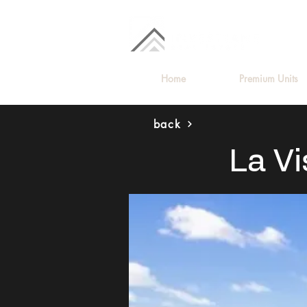
Home
Premium Units
back
La V