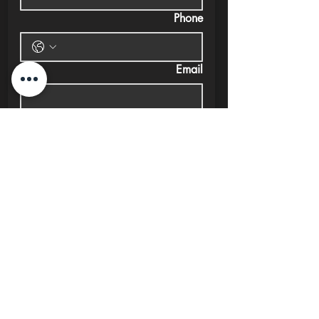
Phone
Email
Submit
New Cairo, Egypt
+20 10 95578168
info@investlane.net