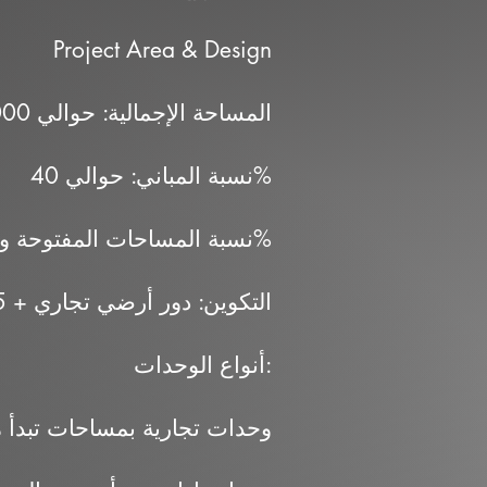
Project Area & Design
المساحة الإجمالية: حوالي 16,000 متر مربع
نسبة المباني: حوالي 40%
نسبة المساحات المفتوحة والخضراء: حوالي 60%
التكوين: دور أرضي تجاري + 5 أدوار إدارية
أنواع الوحدات:
وحدات تجارية بمساحات تبدأ من حوالي 36 إ