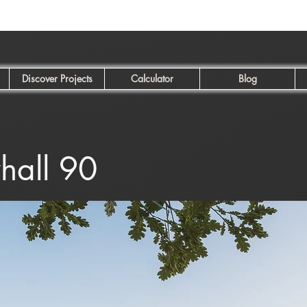
Discover Projects
Calculator
Blog
yhall 90