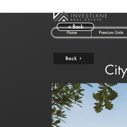
< Back
Home
Premium Units
Back
Cit