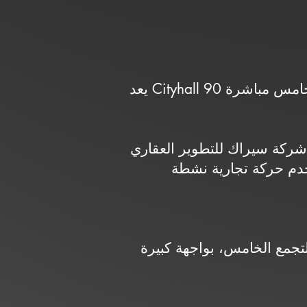
يعد Cityhall 90 مشروعًا متكاملًا يضم أنشطة تجارية وإدارية، ويقع في القاهرة الجديدة – التجمع الخامس مباشرة
ي (Serac Developments)، ويقدم وحدات تجارية وإدارية
 في منطقة اللوتس بالتجمع الخامس، بواجهة كبيرة