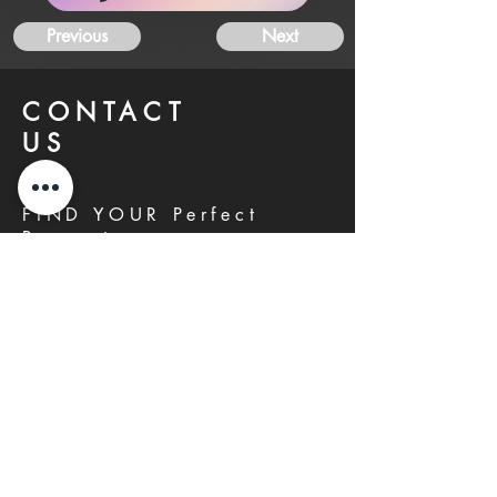
Previous
Next
CONTACT
US
FIND YOUR Perfect
Property
Investlane Real Estate guarantees to
help you find your perfect property
quickly and efficiently. With our expert
team and personalized approach, we
make the property search process
seamless and stress-free.