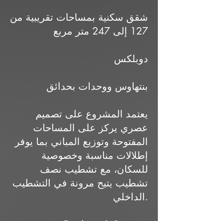
شقق سكنية بمساحات تقريبية من
127 إلى 247 متر مربع
دوبلكس
بنتهاوس ووحدات بحدائق
يعتمد المشروع على تصميم
عصري يركز على المساحات
المفتوحة وتوزيع المباني بما يوفر
إطلالات مناسبة وخصوصية
للسكان، مع تشطيب نصف
تشطيب يتيح مرونة في التشطيب
الداخلي.