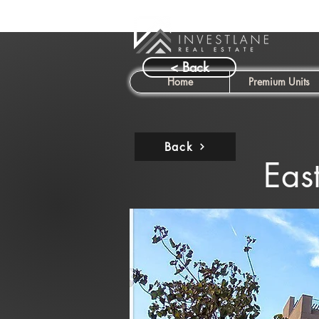
< Back
Home
Premium Units
Back
Eas