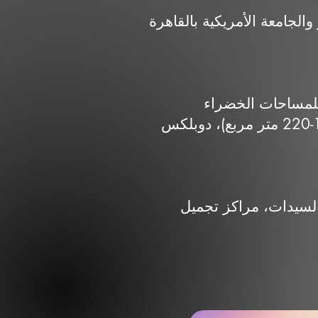
بالقاهرة (AUC)، قريب من أهم المحاور
 204 فدان (أو 200 فدان حسب بعض المصادر)، مع تخصيص 80% للمساحات الخضراء
والمسطحات المائية والمرافق، والباقي للمباني السكنية، وحدات تشمل شقق (130-220 متر مربع)، دوبلكس