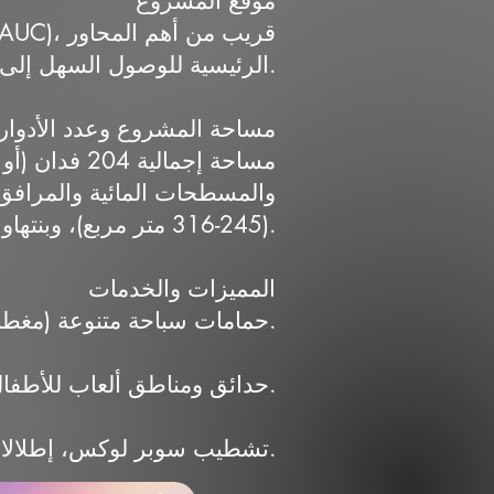
موقع المشروع
الرئيسية للوصول السهل إلى القاهرة الجديدة والعاصمة الإدارية.
مساحة المشروع وعدد الأدوار
(245-316 متر مربع)، وبنتهاوس.
المميزات والخدمات
حمامات سباحة متنوعة (مغطاة ومفتوحة)، جيم رياضي مع مدربين، ساونا للرجال والسيدات، مراكز تجميل.
حدائق ومناطق ألعاب للأطفال، مساحات خضراء واسعة، لاند سكيب.
تشطيب سوبر لوكس، إطلالات بانورامية، مرافق أمنية وصيانة كاملة.