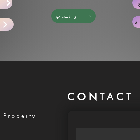
اخبار ا
واتساب
ة
ح
CONTACT 
 Property