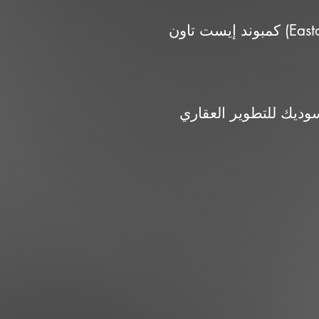
كمبوند إيست تاون (Eastown) هو مشروع سكني متكامل يُعد مدينة قائمة بذاتها في التجمع الخامس بالقاهرة
اري (SODIC)، من الشركات الرائدة في السوق المصري منذ أكثر من 20 عاماً،