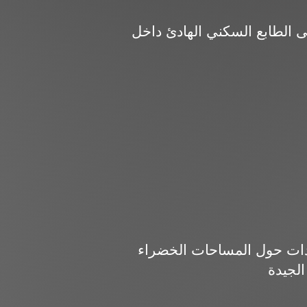
 الطابع السكني الهادئ داخل
دات حول المساحات الخضراء