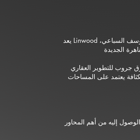
يعد Linwood مشروعًا سكنيًا فاخرًا مخصصًا للفيلات، ويقع في شمال مدينة الرحاب على محور يوسف السباعي،
ري (ERG Developments)، ويضم مجموعة
ثافة يعتمد على المساحات
 الرحاب، وهو موقع يسهل الوصول إليه من أهم المحاور