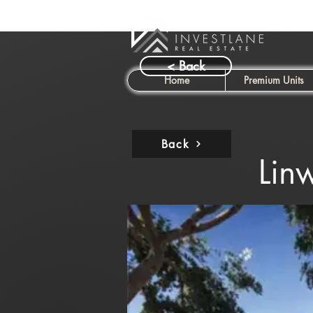
< Back
Home
Premium Units
Back
Lin