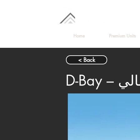
Home
Premium Units
< Back
مالي