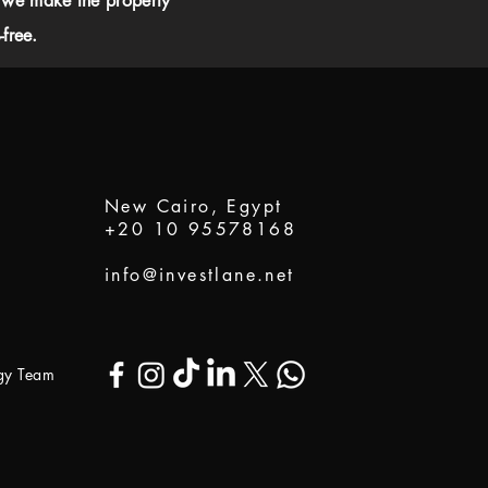
 we make the property
free.
New Cairo, Egypt
+20 10 95578168
info@investlane.net
ogy Team