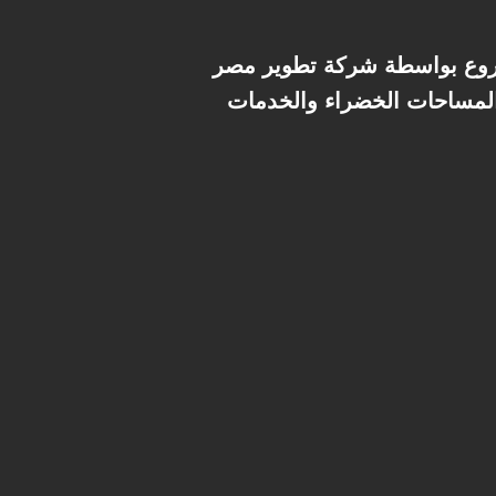
ر مصر (Tatweer Misr)، وهي شركة تطوير عقاري معروفة بتنفيذ مشروعات
 المساحات الخضراء والخدمات