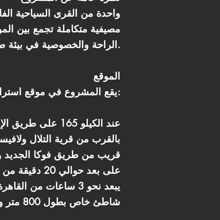
مصيفية متكاملة تجمع بين المو
الراحة والخصوصية في بيئة طبيعية مميزة.
الموقع
يقع المشروع في موقع استراتيجي بالساحل الشمالي:
* عند الكيلو 165 على طريق الإسكندرية – مرسى مطروح
* بالقرب من قرية التلال ولافيست
* قريب من طريق فوكا الجديد 
* على بعد حوالي 20 دقيقة من مارينا العلمين
* يبعد نحو 3 ساعات من القاهرة
* شاطئ خاص بطول 800 متر وعمق يقارب 1100 متر