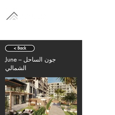
< Back
June – جون الساحل
الشمالي