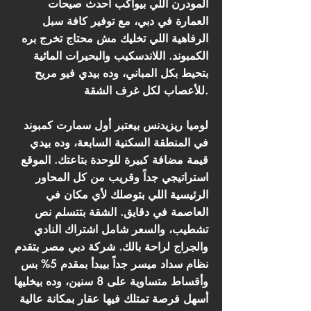
المودرن اللي بيواكب أحدث صيحات
العمارة في دبي، مع توفير كافة سبل
الرفاهية اللي تخليك مش محتاج تخرج بره
الكمبوند. اللاندسكيب والبحيرات المائية
بتحيط بكل المباني، وده بيدي فيو مريح
للأعصاب لكل غرف الشقة.
لوميا ريزيدنس بيعتبر أول سمارت كمبوند
في المنطقة السكنية السابعة، وده بيدي
قيمة مضافة كبيرة للوحدة بتاعتك. الموقع
استراتيجي جداً وقريب من كل المحاور
الرئيسية اللي بتوصلك لأي مكان في
العاصمة في دقايق. الشقة بتتسلم نص
تشطيب، والسعر شامل اشتراك النادي
والجراج لراحة بالك. شركة دبي مصر بتقدم
نظام سداد ميسر جداً بيبدأ بمقدم 5% بس
وأقساط متساوية على 8 سنين، وده بيخليها
أسهل فرصة تمتلك فيها عقار بمكانة عالية