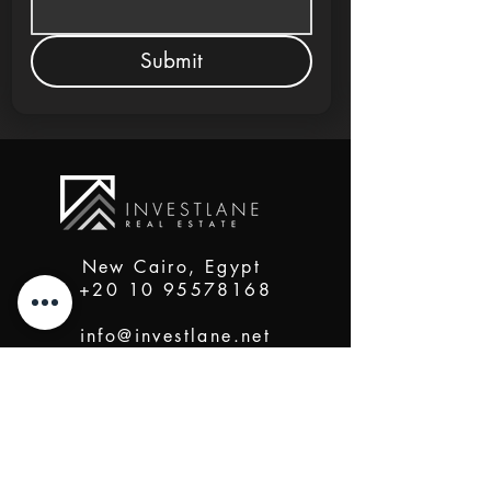
Submit
New Cairo, Egypt
+20 10 95578168
info@investlane.net
@2024 Proudly Created by Investlane Technology
Team