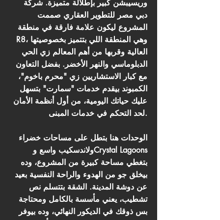
وريسيبشن كبير بإطلالة متميزة. شركة
دبي مصر للتطوير العقاري صممت
المشروع ليكون علامة فارقة في منطقة
R8، وهي المنطقة اللي بتتميز بخصوصيتها
العالية وقربها من أهم المعالم زي الحي
الدبلوماسي والنهر الأخضر. بفضل التعاون
مع كبار الاستشاريين زي "محرم باخوم"،
الكمبوند بيقدم خدمات "سمارت" بتسهل
عليك حياتك اليومية، من أول أنظمة الأمان
لحد التحكم في خدمات المبنى.
الوحدات هنا بتطل على مساحات خضراء
ولاندسكيب واسع وCrystal Lagoons
بتغطي مساحة كبيرة من المشروع، وده
بيخلق جو من الهدوء والراحة النفسية بعيد
عن دوشة المدينة. الشقة بتتسلم نص
تشطيب، يعني مأسسة بالكامل ومحتاجة
بس ذوقك في الديكور النهائي، وده بيوفر