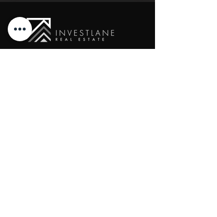
New Cairo, Egypt
+20 10 95578168
info@investlane.net
@2024 Proudly Created by Investlane Technology
Team