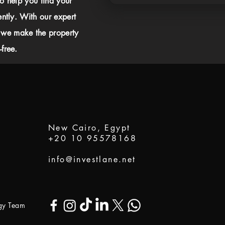
to help you find your
ently. With our expert
 we make the property
free.
New Cairo, Egypt
+20 10 95578168
info@investlane.net
ogy Team