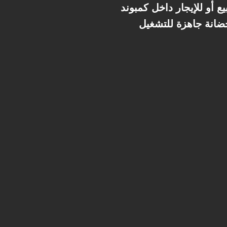
ل كمبوند SODIC East في نيو هليوبوليس – مدينة الشروق بموقع مميز مباشرة على