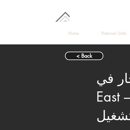
Home
Premium Units
< Back
ي SODIC
 – الشروق | رخصة جاهزة
تشغيل