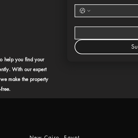
Su
to help you find your
ently. With our expert
 we make the property
free.
New Cairo, Egypt