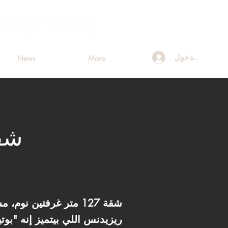
تسجيل الدخول
News
More
شقة
شقة 127 متر غرفتين 
ريزيدنس اللي بيتميز إنه "بو