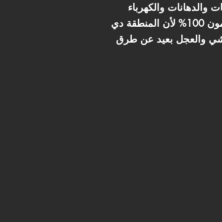
ت والدهانات والكهرباء
والسباكة. اللوكيشن في المثلث الذهبي قدام "بالم هيلز" بيخلي عقارك استثمار مضمون 100% لأن المنطقة دي
لمشي والعجل بعيد عن طرق