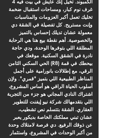
الكمبوند. تخيل إنك عايش في بيت فيه 4
غرف نوم كبار، ومساحات استقبال ضخمة
تخليك تعمل أكبر العزومات والمناسبات
وإنت مستريح. كل تفصيلة في الشقة دي
معمولة عشان تديلك إحساس بالتميز
والخصوصية. أهم نقطة بيع هنا هي الرحابة
المطلقة اللي بتوفرها الوحدة، ودي حاجة
نادرة في الشقق السكنية. موقعك في
الحي السكني الثامن (R8) بيحطك في قمة
الرقي، مع إطلالات بانورامية على أجمل
المناظر الطبيعية اللي بتميز "قمري". ولإن
أسلوب الحياة الراقي هو أساس المشروع،
اشتراك النادي المجاني هو جزء من التجربة
اللي بتقدمهالك شركة نيو إيفنت للتطوير
العقاري. الشقة بتتسلم نص تشطيب،
عشان تبني مملكتك الخاصة بديكور يعبر
عن ذوقك الرفيع. دي فرصة لامتلاك وحدة
من أكبر الوحدات في المشروع، واستثمار