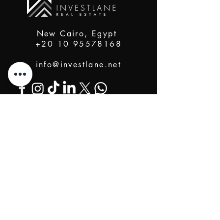
New Cairo, Egypt
+20 10 95578168
info@investlane.net
@2024 Proudly Created by Investlane Technology
Team