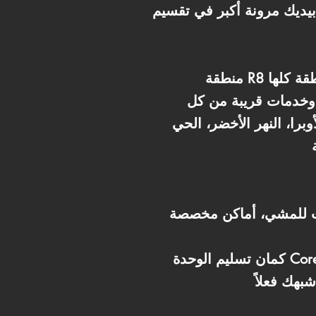
 بيديك مرونة أكبر في تقسيم
منطقة R8 واحدة من أكتر الأحياء السكنية اللي اتبنت بمعايير عالية داخل العاصمة الجديدة. المنطقة كلها
وخدمات قريبة من كل
برا، النهر الأخضر، الحي
ت للمشي، أماكن مخصصة
كمان تسليم الوحدة Core & Shell بيديك ميزة مهمة جداً: إنك تعمل تشطيب يناسب ذوقك بالكامل. تقدر تحدد