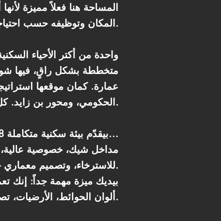
المساحة هنا فعلاً مميزة لأنه
المكان وتوظيفه حسب احتياجاتك.
متخططة بشكل راقٍ، فيها شو
عمارة. كمان موقعها استراتيجي
الحكومي، ومحور بن زايد. كل ده بيرفع جداً من قيمة السكن والاستثمار في المنطقة.
مشروع Qurtuba R8 بيقدّم بيئة سكنية متكاملة…
مداخل شيك، خصوصية عالية، 
للاسترخاء، وتصميم معماري حديث يديك إحساس بالراحة من أول ما تدخل المكان.
ألوان الحوائط، الأرضيات، تصميم المطبخ، الإضاءة، وكل التفاصيل اللي تخلي شقتك شبهك فعلاً.