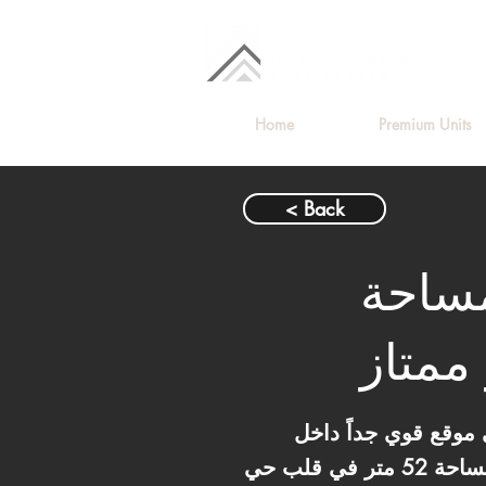
Home
Premium Units
< Back
 52 متر بمساحة
ممتاز
موقع قوي جداً داخل
العاصمة الإدارية، فالاستوديو ده بمساحة 52 متر في قلب حي R8 يعتبر فرصة ممتازة سواء للسكن أو للاستثمار.