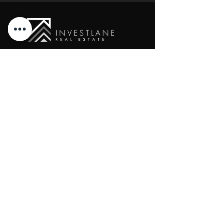
New Cairo, Egypt
+20 10 95578168
info@investlane.net
@2024 Proudly Created by Investlane Technology
Team