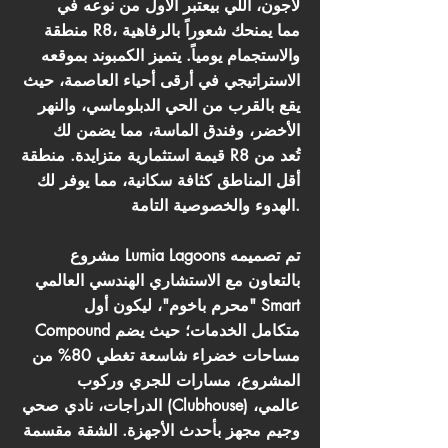
لاجون، اللي بيعتبر الأول من نوعه في
منطقة R8، مما يمنحك شعوراً بالرفاهية
والاستجمام يومياً. يتميز الكمبوند بموقعه
الاستراتيجي في أرقى أحياء العاصمة، حيث
يقع بالقرب من الحي الدبلوماسي، والنهر
الأخضر، وفندق الماسة، مما يضمن لك
قيمة استثمارية متزايدة. منطقة R8 تُعد من
أقل المناطق كثافة سكانية، مما يوفر لك
الهدوء والخصوصية التامة.
مشروع Lumia Lagoons تم تصميمه
بالتعاون مع الاستشاري الهندسي العالمي
"محرم باخوم"، ليكون أول Smart
Compound متكامل الخدمات؛ حيث يضم
مساحات خضراء شاسعة تغطي 80% من
المشروع، مسارات للجري وركوب
الدراجات، نادي صحي (Clubhouse) عالمي،
وجيم مجهز بأحدث الأجهزة. الشقة مقسمة