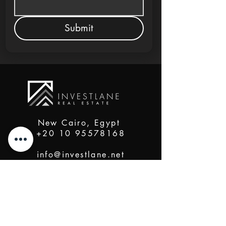
Submit
New Cairo, Egypt
+20 10 95578168
info@investlane.net
@2024 Proudly Created by Investlane Technology
Team