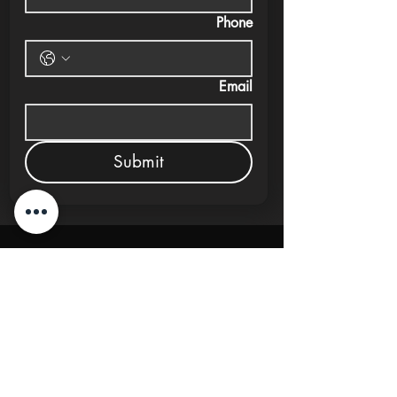
Phone
Email
Submit
New Cairo, Egypt
+20 10 95578168
info@investlane.net