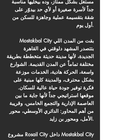
مستغل بشكل ممتاز، وده بيخليها مناسبة
جداً لأسرة صغيرة أو لأي حد بيدوّر على
شقة بتقسيمة عملية وجاهزة للسكن من
أول يوم.
Mostakbal City بقت من المدن اللي
بتتصدر المشهد دلوقتي في القاهرة
الجديدة، لأنها مدينة حديثة متخططة بطريقة
مختلفة تماماً عن المدن القديمة. الشوارع
واسعة، الحركة هادية، الخدمات موزعة
بشكل محترف، والمدينة كلها مبنية على
فكرة توفير جودة حياة عالية للسكان.
موقعها استراتيجي جداً لأنها جاية ما بين
العاصمة الإدارية والتجمع الخامس، وقريبة
من أهم المحاور: الدائري الأوسطي، محور
الأمل، ومحور بن زايد.
مشروع Rosail City داخل Mostakbal City