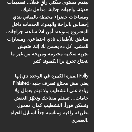
بيقدم مستوى سكني راقٍ فعلاً… تصميمات
حديثة، واجهات جذابة، مداخل شيك،
ومساحات خضراء محيطة بالمباني بتدي
إحساس بالراحة والهدوء. الخدمات داخل
المشروع متنوعة: أمن 24 ساعة، جراجات،
مناطق للأطفال، نادي اجتماعي، ومسارات
للمشي. كل ده يضمن لك إنك هتعيش
تجربة سكنية محترمة ومريحة من غير ما
تحتاج تخرج برا الكمبوند كتير.
الميزة الكبيرة في الوحدة دي إنها Fully
Finished، يعني مش محتاج تصرف جنيه
زيادة على التشطيب ولا تهتم بعمال ولا
خامات… تستلم مفتاحك وتجهّز العفش
وتسكن فوراً. التشطيب كمان معمول
بطريقة راقية ومناسبة جداً لستايل الحياة
العصري.