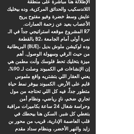
الإطلالة هنا مباشرة على منطقة
اللاندسكيب والحدائق المركزية، وده بيخليك
عايش وسط خضرة وفيو مفتوح يريح
الأعصاب بعيد عن زحمة العمارات.
المشروع موقعه استراتيجي جداً في الـ R7
بالقطعة B2، نمرة أولى أمام الجامعة
البريطانية (BUE)، وده لوكيشن ملوش بديل
من حيث الرقي وسهولة الوصول. أهم
ميزة بتخليك تحط فلوسك وأنت مطمن هي
إن الإنشاءات في الكمبوند وصلت لـ 90%،
يعني العقار اللي بتشتريه واقع ملموس
قايم على الأرض. الكمبوند بيوفر نمط حياة
متطور جداً، فيه كل اللي تحتاجه من مول
تجاري ضخم، نادٍ رياضي، ونظام أمن
وحراسة شغال 24 ساعة بكاميرات مراقبة
بتغطي كل شبر. السكن هنا بيحطك في
قلب العاصمة الإدارية، قريب من محور بن
زايد والنهر الأخضر، وبنظام سداد مقدم