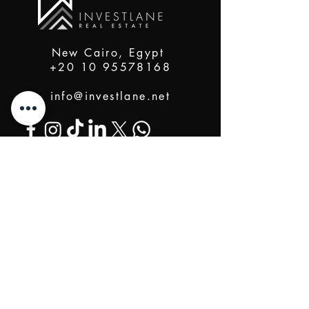
New Cairo, Egypt
+20 10 95578168
info@investlane.net
@2024 Proudly Created by Investlane Technology
Team