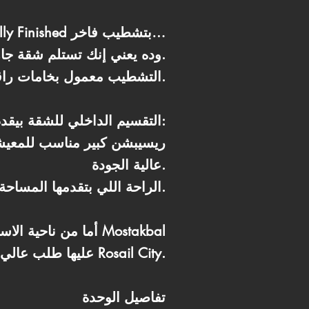
الميزة الكبيرة هنا إن الوحدة Fully Finished بتشطيب فاخر…
وده يعني إنك تستلم شقة جاهزة بالكامل بدون ما تدخل في متاهة التشطيب أو تصرف ميزانية إضافية.
التشطيب معمول بخامات راقية وألوان مريحة تناسب التصميم العصري.
التقسيم الداخلي للشقة بيقدم توازن ممتاز:
عالية الجودة.
الراحة اللي بتقدمها المساحة دي بالذات بتخليها مناسبة لأسر محتاجة خصوصية ومساحات واسعة للحركة اليومية.
أما من ناحية الاست
City عليها طلب عالي، خصوصاً في الكمبوندات اللي فيها خدمات قوية ومستوى معماري راقٍ زي Rosail City.
تفاصيل الوحدة