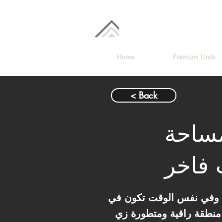
Home
Premium Units
< Back
غرف بمساحة
فاخر
، وفي نفس الوقت تكون في
منطقة راقية ومتطورة زي Mostakbal City، فالوحدة دي تعتبر من أقوى الفرص المتاحة. مساحة 159 متر تعتبر