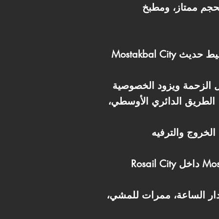
بحجم ممتاز، ومطبخ
Mostakbal City بقت واحدة من أهم وجهات السكن في شرق القاهرة لأنها مدينة جديدة معمولة بتخطيط حديث
، الطريق الدائري الأوسطي،
Rosail City داخل Mostakbal City بيقدم تجربة سكنية راقية بفضل التصميمات المعمارية الحديثة والاهتمام
دار الساعة، ممرات للمشي،