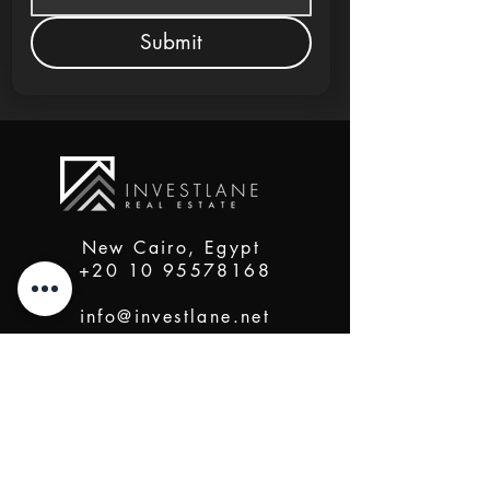
Submit
New Cairo, Egypt
+20 10 95578168
info@investlane.net
@2024 Proudly Created by Investlane Technology
Team