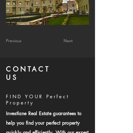
Previous
Next
CONTACT
US
FIND YOUR Perfect
Property
Investlane Real Estate guarantees to
help you find your perfect property
quickly and efficiently. With our expert