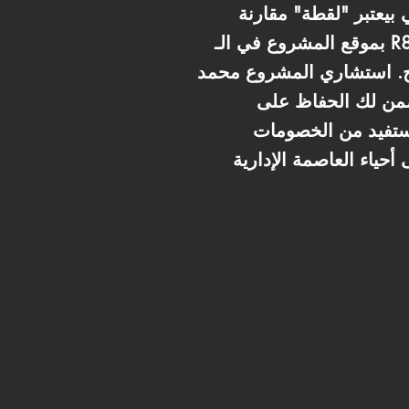
ميزة الأقوى هي سعر المتر التنافسي جداً (37,500 ج) اللي بيعتبر "لقطة" مقارنة
بموقع المشروع في الـ R8 نمرة 2 من المحور المركزي. الكمبوند متكامل الخدمات بمول تجاري وكلوب هاوس
اء نقي وفيو مريح. استشاري المشروع محمد
ضمن لك الحفاظ على
سط الشقة دي على 10 سنين بمقدم 10% بس، وتستفيد من الخصومات