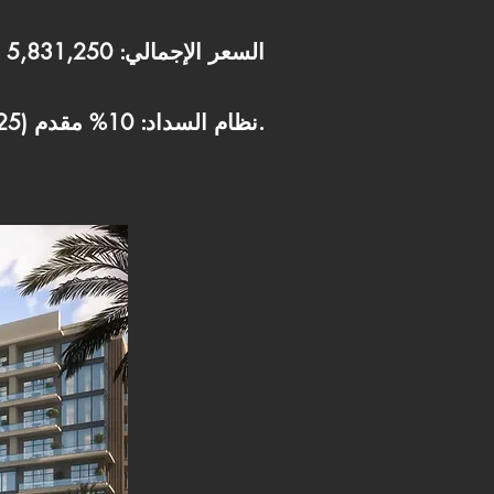
السعر الإجمالي: 5,831,250 جنيه
نظام السداد: 10% مقدم (583,125 ج) والتقسيط على 10 سنوات.