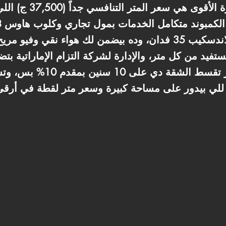
(محارة وحلوق وسباكة). ال
وملاعب بادل، وجنب منطقة لاندسكيب 35 فدان، وده بيضمن لك هو
يد من كل متر، والإدارة لشركة التزام الإماراتية بت
الكمبوند لسنوات طويلة. تقدر تق