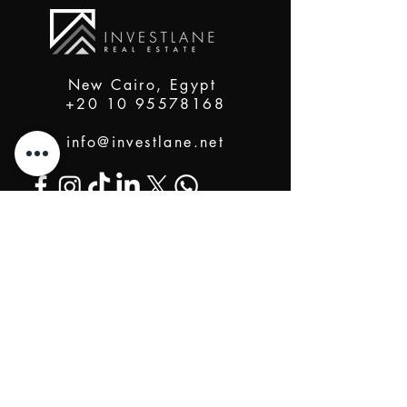
New Cairo, Egypt
+20 10 95578168
info@investlane.net
@2024 Proudly Created by Investlane Technology
Team