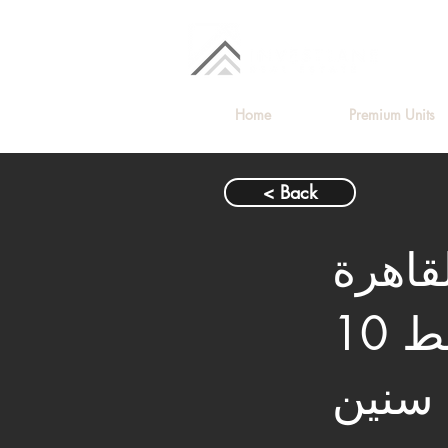
Home
Premium Units
< Back
يع بالقاهرة
الجديدة | متشطبة | تقسيط 10
سنين