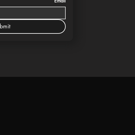
Email
bmit