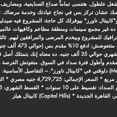
شغل علطول. هتنسى تماماً صداع الصنايعية، ومصاري
 عشان تركز بس في نجاح عيادتك وخدمة مرضاك. ثانياً
"كابيتال تاورز" بيوفرلك كل حاجة: المشروع فيه صيدلي
ده غير مجمع سينمات ومنطقة مطاعم وكافيهات عالمية
فيك للمشروع وبيخدم المرضى والمرافقين ليهم. ثالثاً،
"كابيتال هيلز" بتقدملك ف
على 10 سنين كاملة، بقسط شهري حوالي 35 ألف جنيه. ده معناه 
ل مقدم وأطول فترة سداد في السوق. متفوتش الفرصة و
دلوقتي في "كابيتال تاورز". --- التفاصيل الأساسية: * نوع الوحدة: عيادة ط
متر مربع * السعر الإجمالي: 4,729,725 جنيه
ل عبد الناصر، القاهرة الجديدة