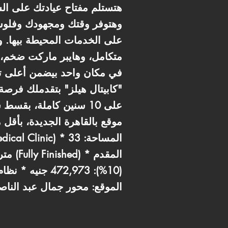
هتستلم مفتاح عيادتك على ال
وهتوفر وقتك ومجهودك وفلوسك
على الخدمات المحيطة بيها. و
متكامل، وهايبر ماركت ضخم، 
في مكان واحد بيضمن أعلى ترا
موقع بالقاهرة الجديدة، بأق
كابيتال هيلز (Capital Hills) * الموقع: محور جما