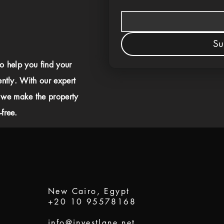
Su
to help you find your
ently. With our expert
 we make the property
free.
New Cairo, Egypt
+20 10 95578168
info@investlane.net