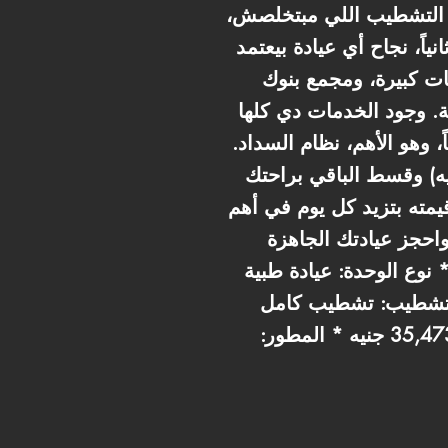
ف التشطيب اللي مبتخلصش،
، نجاح أي عيادة بيعتمد
ات كبيرة، ومجمع بنوك
. وجود الخدمات دي كلها
 وهو الأهم، نظام السداد.
رصة متتعوضش: ادفع 10% مقدم بس (حوالي 473 ألف جنيه) وقسط الباقي براحتك
إنك بتمتلك أصل قيمته بتزيد كل يوم في أهم
احجز عيادتك الجاهزة
بية (Medical Clinic) * المساحة: 33
 مصري * التشطيب: تشطيب كامل (Fully Finished) * المقدم
(10%): 472,973 جنيه * نظام السداد: تقسيط على 10 سنوات * القسط الشهري: 35,473 جنيه * المطور: