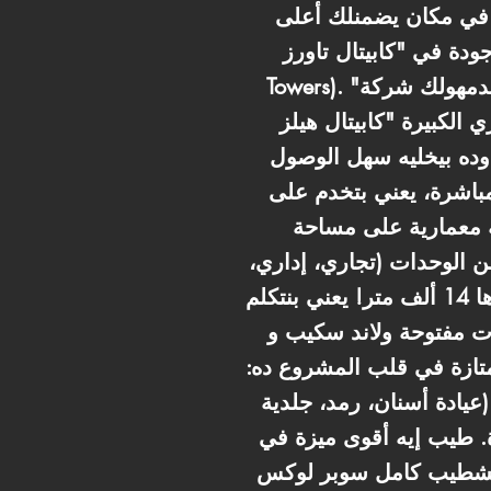
ة، في مكان يضمنلك أعلى
كابيتال تاورز" (Capital
Towers). "كابيتال تاورز" هو مش مجرد برج طبي وإداري عادي، ده لاند مارك جديد ومتكامل بتقدمهولك شركة
" (Capital Hills). المشروع بيتميز بموقع استراتيجي عبقري على محور
 وده بيخليه سهل الوصول
 مباشرة، يعني بتخدم على
ة معمارية على مساحة
 متكامل من الوحدات (تجاري، إداري،
طبي، فندقي). والأجمل من ده كله، هي البلازا الخاصة بالمشروع اللي مساحتها لوحدها 14 ألف متر! يعني بنتكلم
 Water Features بتوفر جو هادي ومريح للأعصاب، وده بيخلق بيئة استقبال
متازة في قلب المشروع ده:
تخصصية زي (عيادة أسنان، رمد، جلدية
. طيب إيه أقوى ميزة في
لوكس (Fully Finished). يعني حضرتك