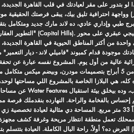
بي! لو بتدور على مقر لعيادتك في قلب القاهرة الجديد
واجهة احترافية تليق بيك، يبقى فرصتك الحقيقية موجودة في "
التطوير العقاري الكبيرة "كابيتال هيلز
واحدة من أكتر المناطق الحيوية في القاهرة الجديدة،
دتك موجودة قدام كمبوند "فاميلي لاند - ديار التعمير"
ئية عالية من أول يوم. المشروع نفسه عبارة عن تحف
ضخمة (21 ألف متر)، بيتكون من 5 أبراج بتصميمات مودرن، وبيضم ميكس
عن مساحات مفتوحة ولاند سكيب و
 إحساس بالفخامة والراحة. النهارده بنقدملك فرصة م
عيادة طبية بمساحة عملية جداً 33 متر مربع. المساحة دي مثالية لعيادة 
بتسمحلك تعمل منطقة انتظار مريحة وغرفة كشف مجهزة
العرض ده؟ أولاً، راحة البال الكاملة. العيادة بتتسلم بتشطيب كامل سوبر 