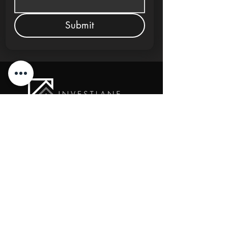
Submit
New Cairo, Egypt
+20 10 95578168
info@investlane.net
@2024 Proudly Created by Investlane Technology
Team