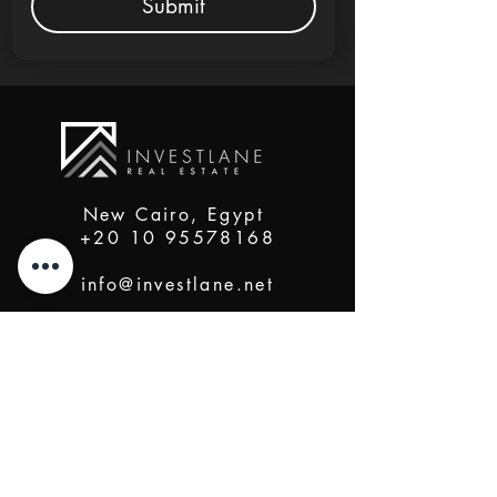
Submit
New Cairo, Egypt
+20 10 95578168
info@investlane.net
@2024 Proudly Created by Investlane Technology
Team