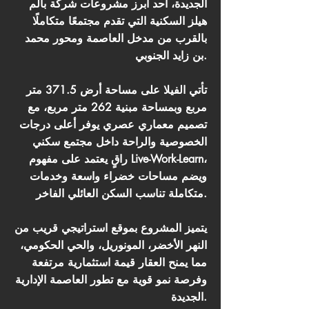
الجديدة، أحد أبرز مشروعات شركة بالم
هيلز السكنية التي تقدم مجتمعًا متكاملًا
بالقرب من مدخل العاصمة ومحور محمد
بن زايد الجنوبي.
تأتي الفيلا على مساحة أرض 371.5 متر
مربع وبمساحة مبنية 262 متر مربع، مع
تصميم معماري عصري يوفر أعلى درجات
الخصوصية والراحة داخل مجتمع سكني
راقٍ يعتمد على مفهوم Live-Work-Learn،
ويضم مساحات خضراء واسعة وخدمات
متكاملة تناسب السكن العائلي الفاخر.
يتميز المشروع بموقع استراتيجي قريب من
النهر الأخضر، المونوريل، والحي الحكومي،
مما يمنح العقار قيمة استثمارية مرتفعة
وفرصة نمو قوية مع تطور العاصمة الإدارية
الجديدة.