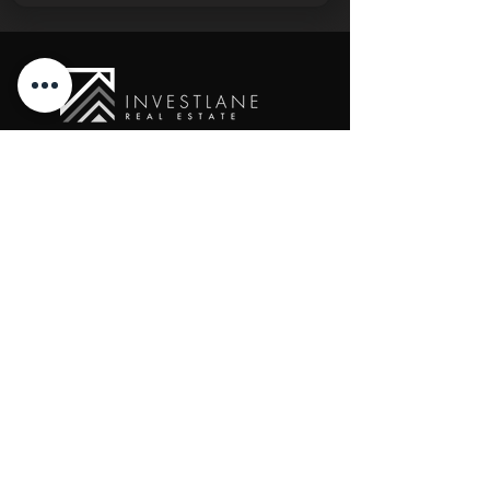
New Cairo, Egypt
+20 10 95578168
info@investlane.net
@2024 Proudly Created by Investlane Technology
Team