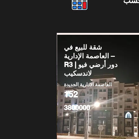
حسب
شقة للبيع في
العاصمة الإدارية –
R3 | دور أرضي فيو
لاندسكيب
العاصمة الادارية الجديدة
152
3800000