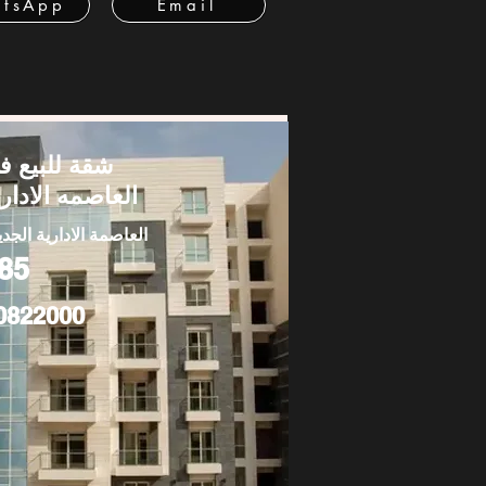
tsApp
Email
شقة للبيع ف
العاصمه الاداري
العاصمة الادارية الجدي
85
0822000