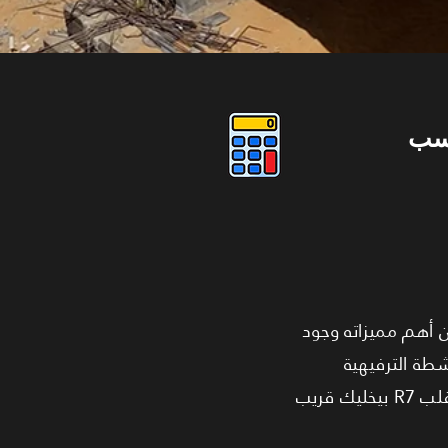
سب
. من أهم مميزاته وجود
شطة الترفيهية
والرياضية، سواء للأطفال أو الكبار، مع جيم مجهز ومسارات مخصصة للمشي والجري. الموقع في قلب R7 بيخليك قريب