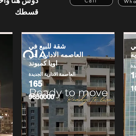
دوس هنا وا
Call
Wha
قسطك
ي
شقة للبيع في
ه
العاصمه الاداريه في
اويا كمبوند
دة
1
العاصمة الادارية الجديدة
165
1
9650000