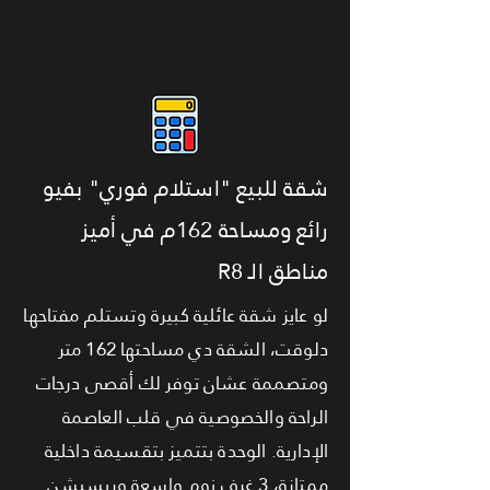
شقة للبيع "استلام فوري" بفيو
رائع ومساحة 162م في أميز
مناطق الـ R8
لو عايز شقة عائلية كبيرة وتستلم مفتاحها
دلوقت، الشقة دي مساحتها 162 متر
ومتصممة عشان توفر لك أقصى درجات
الراحة والخصوصية في قلب العاصمة
الإدارية. الوحدة بتتميز بتقسيمة داخلية
ممتازة، 3 غرف نوم واسعة وريسبشن