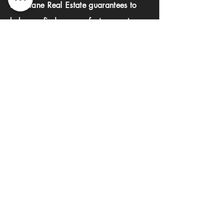
Investlane Real Estate guarantees to
help you find your perfect property
quickly and efficiently. With our expert
team and personalized approach, we
make the property search process
seamless and stress-free.
First name
Last name
Phone