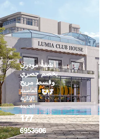
شقة مودرن
بخصم حصري
وقسط مريح
العاصمة
الإدارية
الجديدة
177
6953506