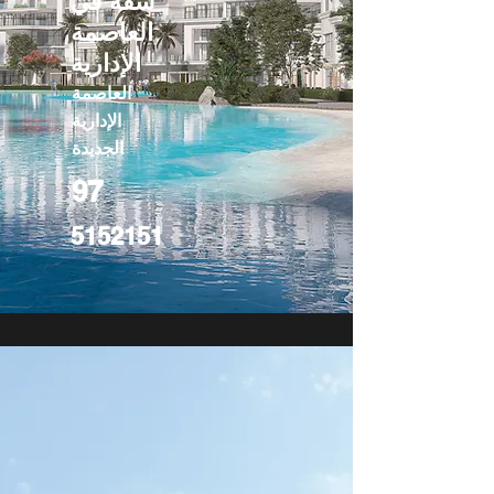
شقة في
العاصمة
الإدارية
العاصمة
الإدارية
الجديدة
97
5152151