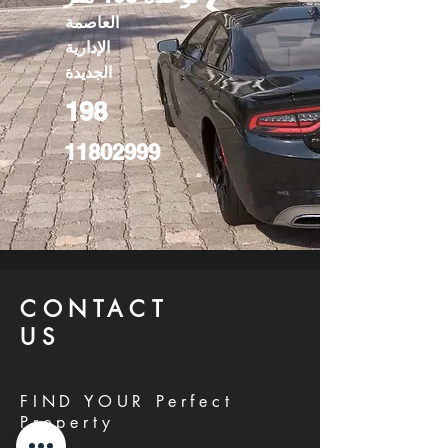
العاصمة
الإدارية
الجديدة
198
11802999
CONTACT
US
FIND YOUR Perfect
Property