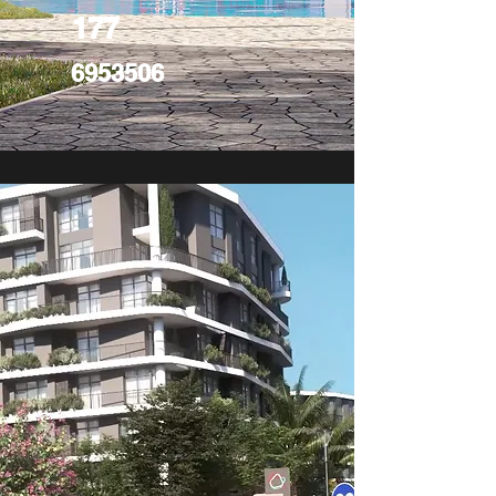
177
6953506