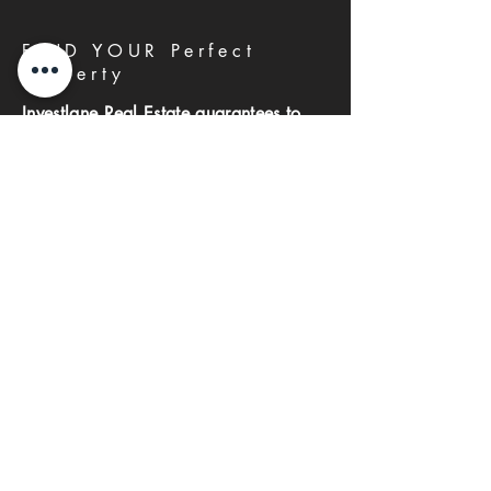
FIND YOUR Perfect
Property
Investlane Real Estate guarantees to
help you find your perfect property
quickly and efficiently. With our expert
team and personalized approach, we
make the property search process
seamless and stress-free.
First name
Last name