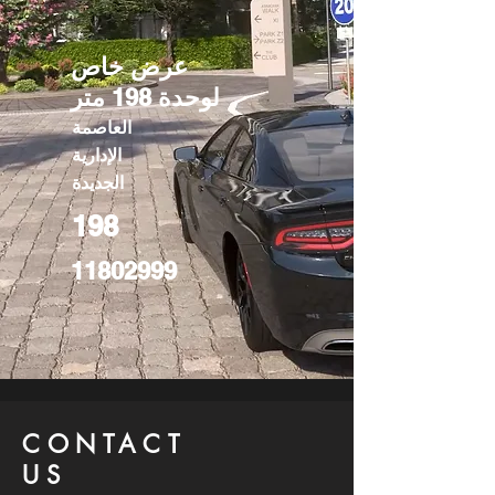
عرض خاص
لوحدة 198 متر
العاصمة
الإدارية
الجديدة
198
11802999
CONTACT
US