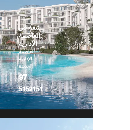
شقة في
العاصمة
الإدارية
العاصمة
الإدارية
الجديدة
97
5152151