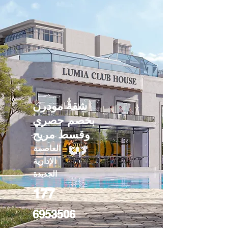
شقة مودرن
بخصم حصري
وقسط مريح
العاصمة
الإدارية
الجديدة
177
6953506