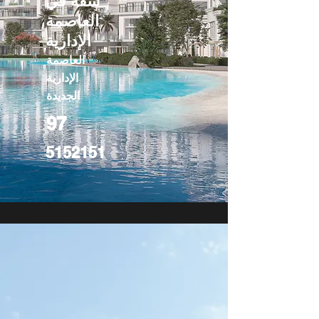
شقة في
العاصمة
الإدارية
العاصمة
الإدارية
الجديدة
97
5152151