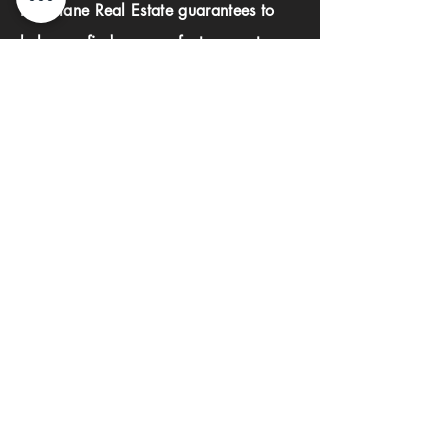
Investlane Real Estate guarantees to
help you find your perfect property
quickly and efficiently. With our expert
team and personalized approach, we
make the property search process
seamless and stress-free.
First name
Last name
Phone