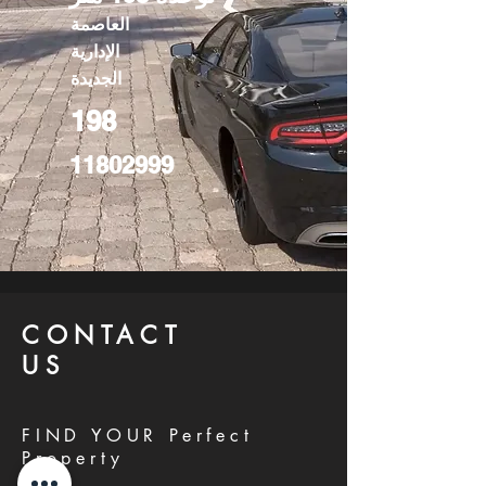
العاصمة
الإدارية
الجديدة
198
11802999
CONTACT
US
FIND YOUR Perfect
Property